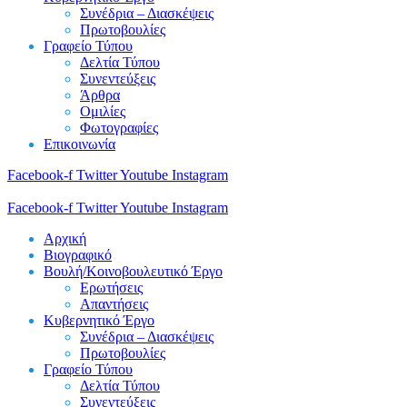
Συνέδρια – Διασκέψεις
Πρωτοβουλίες
Γραφείο Τύπου
Δελτία Τύπου
Συνεντεύξεις
Άρθρα
Ομιλίες
Φωτογραφίες
Επικοινωνία
Facebook-f
Twitter
Youtube
Instagram
Facebook-f
Twitter
Youtube
Instagram
Αρχική
Βιογραφικό
Βουλή/Κοινοβουλευτικό Έργο
Ερωτήσεις
Απαντήσεις
Κυβερνητικό Έργο
Συνέδρια – Διασκέψεις
Πρωτοβουλίες
Γραφείο Τύπου
Δελτία Τύπου
Συνεντεύξεις