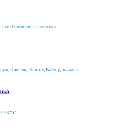
έττα Γιαννάκου». Ποια είναι
ργός Παιδείας, Κώστας Βλάσης, αναλύει
τικά
ν EEK” Ο