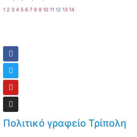
1
2
3
4
5
6
7
8
9
10
11
12
13
14
Πολιτικό γραφείο Τρίπολη