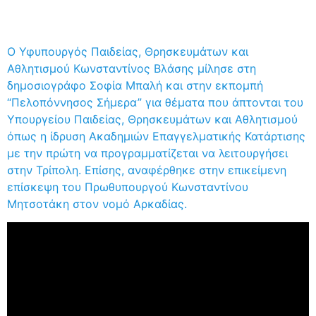
Ο Υφυπουργός Παιδείας, Θρησκευμάτων και
Αθλητισμού Κωνσταντίνος Βλάσης μίλησε στη
δημοσιογράφο Σοφία Μπαλή και στην εκπομπή
“Πελοπόννησος Σήμερα” για θέματα που άπτονται του
Υπουργείου Παιδείας, Θρησκευμάτων και Αθλητισμού
όπως η ίδρυση Ακαδημιών Επαγγελματικής Κατάρτισης
με την πρώτη να προγραμματίζεται να λειτουργήσει
στην Τρίπολη. Επίσης, αναφέρθηκε στην επικείμενη
επίσκεψη του Πρωθυπουργού Κωνσταντίνου
Μητσοτάκη στον νομό Αρκαδίας.