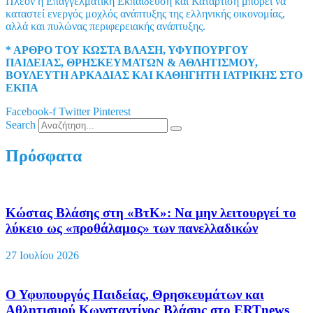
Πλέον η Επαγγελματική Εκπαίδευση και Κατάρτιση μπορεί να
καταστεί ενεργός μοχλός ανάπτυξης της ελληνικής οικονομίας,
αλλά και πυλώνας περιφερειακής ανάπτυξης.
* ΑΡΘΡΟ ΤΟΥ ΚΩΣΤΑ ΒΛΑΣΗ, ΥΦΥΠΟΥΡΓΟΥ
ΠΑΙΔΕΙΑΣ, ΘΡΗΣΚΕΥΜΑΤΩΝ & ΑΘΛΗΤΙΣΜΟΥ,
ΒΟΥΛΕΥΤΗ ΑΡΚΑΔΙΑΣ ΚΑΙ ΚΑΘΗΓΗΤΗ ΙΑΤΡΙΚΗΣ ΣΤΟ
ΕΚΠΑ
Facebook-f
Twitter
Pinterest
Search
Πρόσφατα
Κώστας Βλάσης στη «ΒτΚ»: Να μην λειτουργεί το
λύκειο ως «προθάλαμος» των πανελλαδικών
27 Ιουλίου 2026
Ο Υφυπουργός Παιδείας, Θρησκευμάτων και
Αθλητισμού Κωνσταντίνος Βλάσης στο ERTnews