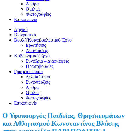
Άρθρα
Ομιλίες
Φωτογραφίες
Επικοινωνία
Αρχική
Βιογραφικό
Βουλή/Κοινοβουλευτικό Έργο
Ερωτήσεις
Απαντήσεις
Κυβερνητικό Έργο
Συνέδρια – Διασκέψεις
Πρωτοβουλίες
Γραφείο Τύπου
Δελτία Τύπου
Συνεντεύξεις
Άρθρα
Ομιλίες
Φωτογραφίες
Επικοινωνία
Ο Υφυπουργός Παιδείας, Θρησκευμάτων
και Αθλητισμού Κωνσταντίνος Βλάσης