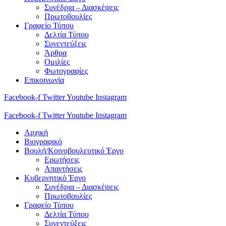
Συνέδρια – Διασκέψεις
Πρωτοβουλίες
Γραφείο Τύπου
Δελτία Τύπου
Συνεντεύξεις
Άρθρα
Ομιλίες
Φωτογραφίες
Επικοινωνία
Facebook-f
Twitter
Youtube
Instagram
Facebook-f
Twitter
Youtube
Instagram
Αρχική
Βιογραφικό
Βουλή/Κοινοβουλευτικό Έργο
Ερωτήσεις
Απαντήσεις
Κυβερνητικό Έργο
Συνέδρια – Διασκέψεις
Πρωτοβουλίες
Γραφείο Τύπου
Δελτία Τύπου
Συνεντεύξεις