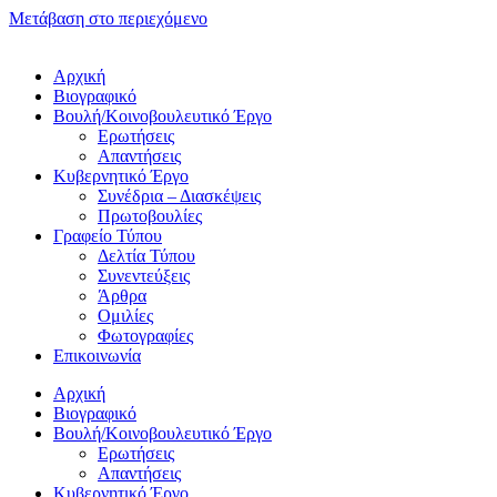
Μετάβαση στο περιεχόμενο
Αρχική
Βιογραφικό
Βουλή/Κοινοβουλευτικό Έργο
Ερωτήσεις
Απαντήσεις
Κυβερνητικό Έργο
Συνέδρια – Διασκέψεις
Πρωτοβουλίες
Γραφείο Τύπου
Δελτία Τύπου
Συνεντεύξεις
Άρθρα
Ομιλίες
Φωτογραφίες
Επικοινωνία
Αρχική
Βιογραφικό
Βουλή/Κοινοβουλευτικό Έργο
Ερωτήσεις
Απαντήσεις
Κυβερνητικό Έργο