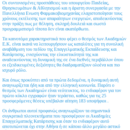
Οι συντονισμένες προσπάθειες του υπουργείου Παιδείας,
Θρησκευμάτων & Αθλητισμού και η άριστη συνεργασία με την
Πανελλήνια Ενωση Φαρμακοβιομηχανίας ελαχιστοποίησαν τους
χρόνους εκτέλεσης των απαραίτητων ενεργειών, αποδεικνύοντας
στην πράξη πως με θέληση, σκληρή δουλειά και σωστό
προγραμματισμό τίποτα δεν είναι ακατόρθωτο.
Τα καινοτόμα χαρακτηριστικά που φέρει ο θεσμός των Ακαδημιών
Ε.Κ. είναι ικανά να λειτουργήσουν ως καταλύτες για τη συνολική
αναβάθμιση του πεδίου της Επαγγελματικής Εκπαίδευσης και
Κατάρτισης, ενισχύοντας την ελκυστικότητά της και
αναδεικνύοντας τη δυναμική της σε ένα διεθνές περιβάλλον όπου
οι εξειδικευμένες δεξιότητες θα διαδραματίζουν ολοένα και πιο
ισχυρό ρόλο.
Και όπως προκύπτει από τα πρώτα δεδομένα, η δυναμική αυτή
αναγνωρίζεται ήδη και από την ελληνική κοινωνία. Παρότι ο
θεσμός των Ακαδημιών είναι νεότευκτος, το ενδιαφέρον για τον
πρώτο κύκλο εγγραφών ήταν τεράστιο, καθώς για τις 25
προσφερόμενες θέσεις υπέβαλαν αίτηση 183 υποψήφιοι .
Οι άνθρωποι αυτοί προφανώς αναγνωρίζουν τα σημαντικά
συγκριτικά πλεονεκτήματα που προσφέρουν οι Ακαδημίες
Επαγγελματικής Κατάρτισης και όταν το ενδιαφέρον αυτό
αποτυπώνεται όχι στην Αθήνα ή σε κάποιο άλλο μεγάλο αστικό