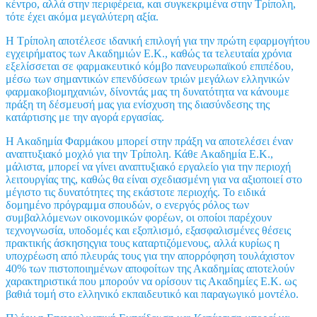
κέντρο, αλλά στην περιφέρεια, και συγκεκριμένα στην Τρίπολη,
τότε έχει ακόμα μεγαλύτερη αξία.
Η Τρίπολη αποτέλεσε ιδανική επιλογή για την πρώτη εφαρμογήτου
εγχειρήματος των Ακαδημιών Ε.Κ., καθώς τα τελευταία χρόνια
εξελίσσεται σε φαρμακευτικό κόμβο πανευρωπαϊκού επιπέδου,
μέσω των σημαντικών επενδύσεων τριών μεγάλων ελληνικών
φαρμακοβιομηχανιών, δίνοντάς μας τη δυνατότητα να κάνουμε
πράξη τη δέσμευσή μας για ενίσχυση της διασύνδεσης της
κατάρτισης με την αγορά εργασίας.
Η Ακαδημία Φαρμάκου μπορεί στην πράξη να αποτελέσει έναν
αναπτυξιακό μοχλό για την Τρίπολη. Κάθε Ακαδημία Ε.Κ.,
μάλιστα, μπορεί να γίνει αναπτυξιακό εργαλείο για την περιοχή
λειτουργίας της, καθώς θα είναι σχεδιασμένη για να αξιοποιεί στο
μέγιστο τις δυνατότητες της εκάστοτε περιοχής. Το ειδικά
δομημένο πρόγραμμα σπουδών, ο ενεργός ρόλος των
συμβαλλόμενων οικονομικών φορέων, οι οποίοι παρέχουν
τεχνογνωσία, υποδομές και εξοπλισμό, εξασφαλισμένες θέσεις
πρακτικής άσκησηςγια τους καταρτιζόμενους, αλλά κυρίως η
υποχρέωση από πλευράς τους για την απορρόφηση τουλάχιστον
40% των πιστοποιημένων αποφοίτων της Ακαδημίας αποτελούν
χαρακτηριστικά που μπορούν να ορίσουν τις Ακαδημίες Ε.Κ. ως
βαθιά τομή στο ελληνικό εκπαιδευτικό και παραγωγικό μοντέλο.