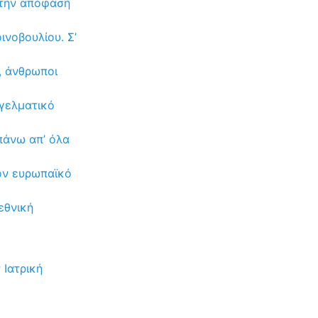
 την απόφασή
νοβουλίου. Σ’
, άνθρωποι
γγελματικό
πάνω απ’ όλα
ον ευρωπαϊκό
εθνική
 Ιατρική