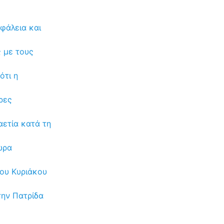
φάλεια και
ς με τους
ότι η
ρες
ετία κατά τη
ώρα
του Κυριάκου
την Πατρίδα