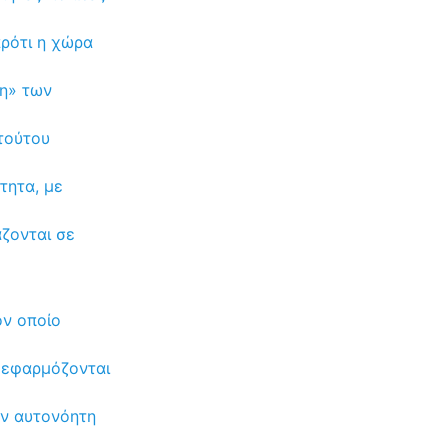
αρότι η χώρα
ση» των
τούτου
τητα, με
ζονται σε
ον οποίο
υ εφαρμόζονται
αν αυτονόητη